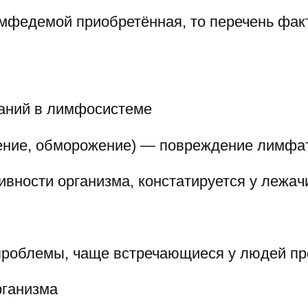
имфедемой приобретённая, то перечень фа
аний в лимфосистеме
чение, обморожение) — повреждение лимфат
ивности организма, констатируется у лежач
роблемы, чаще встречающиеся у людей пр
рганизма