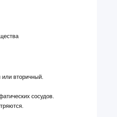
ещества
 или вторичный.
атических сосудов.
стряются.