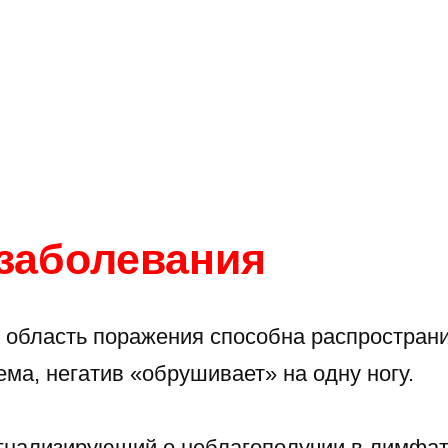
заболевания
 область поражения способна распространи
ма, негатив «обрушивает» на одну ногу.
игнализирующий о неблагополучии в лимфат