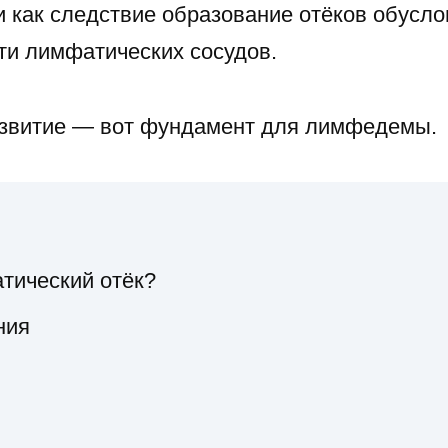
и как следствие образование отёков обусл
и лимфатических сосудов.
азвитие — вот фундамент для лимфедемы.
тический отёк?
ния