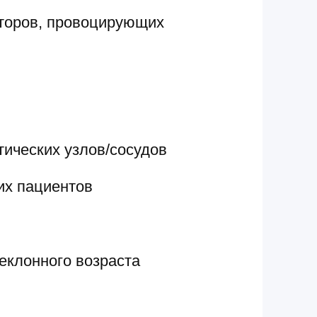
кторов, провоцирующих
ических узлов/сосудов
их пациентов
еклонного возраста