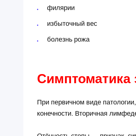
филярии
избыточный вес
болезнь рожа
Симптоматика 
При первичном виде патологии,
конечности. Вторичная лимфеде
Отёчность стопы — признак, с